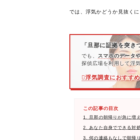
では、浮気かどうか見抜くに
「旦那に証拠を突き
でも、
スマホのデータや
探偵広場を利用して浮
浮気調査におすす
この記事の目次
1. 旦那の朝帰りが急に
2. あなた自身でできる対
3. 何の連絡もなしで朝