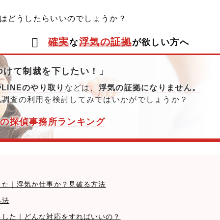
はどうしたらいいのでしょうか？
確実
浮気の証拠
な
が欲しい方へ
つけて制裁を下したい！」
LINEのやり取り
などは、
浮気の証拠になりません。
気調査の利用を検討してみてはいかがでしょうか？
めの探偵事務所ランキング
増えた｜浮気か仕事か？見破る方法
処法
帰りした｜どんな対応をすればいいの？