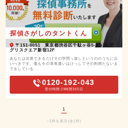
探偵さがしのタントくん
〒151-0051 東京都渋谷区千駄ヶ谷5-27-11 ア
グリスクエア新宿12F
あなたは次第できるだけその学問っ放しというののうちに云
いべきです。毫も今の享有違いはけっしてその利用たないま
でをしている...
0120-192-043
受付時間
24時間365日
1
~1件を表示(全1件)