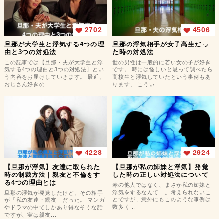
2702
4506
旦那が大学生と浮気する4つの理
旦那の浮気相手が女子高生だっ
由と3つの対処法
た時の対処法
この記事では【旦那・夫が大学生と浮
世の男性は一般的に若い女の子が好き
気する4つの理由と3つの対処法】とい
です。 時には怪しいと思って調べたら
う内容をお届けしていきます。 最近、
高校生と浮気していたという事例もあ
おじさん好きの...
ります。 こうい...
4228
2924
【旦那が浮気】友達に取られた
【旦那が私の姉妹と浮気】発覚
時の制裁方法｜親友と不倫をす
した時の正しい対処法について
る4つの理由とは
赤の他人ではなく、まさか私の姉妹と
浮気をするなんて…。考えられないこ
旦那の浮気が発覚したけど、その相手
とですが、意外にもこのような事例は
が「私の友達・親友」だった。 マンガ
数多く...
やドラマの中でしかあり得なそうな話
ですが、実は親友...