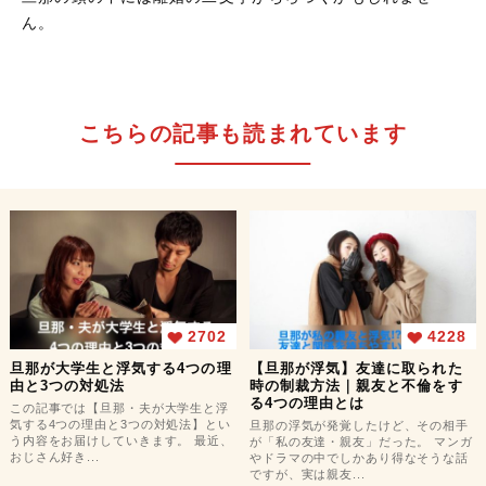
ん。
こちらの記事も読まれています
2702
4228
旦那が大学生と浮気する4つの理
【旦那が浮気】友達に取られた
由と3つの対処法
時の制裁方法｜親友と不倫をす
る4つの理由とは
この記事では【旦那・夫が大学生と浮
気する4つの理由と3つの対処法】とい
旦那の浮気が発覚したけど、その相手
う内容をお届けしていきます。 最近、
が「私の友達・親友」だった。 マンガ
おじさん好き...
やドラマの中でしかあり得なそうな話
ですが、実は親友...