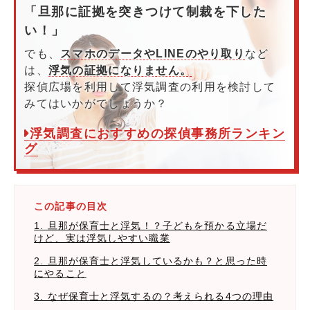
「旦那に証拠を突きつけて制裁を下した
い！」
でも、
スマホのデータやLINEのやり取り
など
は、
浮気の証拠になりません。
探偵広場を利用して浮気調査の利用を検討して
みてはいかがでしょうか？
浮気調査におすすめの探偵事務所ランキン
グ
この記事の目次
1. 旦那が保育士と浮気！？子どもを預かる立場だ
けど、実は浮気しやすい職業
2. 旦那が保育士と浮気しているかも？と思った時
にやること
3. なぜ保育士と浮気するの？考えられる4つの理由