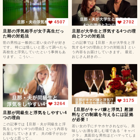
4507
2702
旦那の浮気相手が女子高生だっ
旦那が大学生と浮気する4つの理
た時の対処法
由と3つの対処法
世の男性は一般的に若い女の子が好き
この記事では【旦那・夫が大学生と浮
です。 時には怪しいと思って調べたら
気する4つの理由と3つの対処法】とい
高校生と浮気していたという事例もあ
う内容をお届けしていきます。 最近、
ります。 こうい...
おじさん好きの...
3175
3264
【旦那がキャバ嬢と浮気】慰謝
旦那が同級生と浮気をしやすい4
料などの制裁を与えるには証拠
つの理由
が必要！
この記事では【旦那・夫が同級生と浮
若い女の子にチヤホヤされながら、美
気をしやすい4つの理由】という内容を
味しいお酒を楽しむ場である「キャバ
お届けしていきます。 夫の様子がおか
クラ」 真面目な男性ほどハマってしま
しいなと思って...