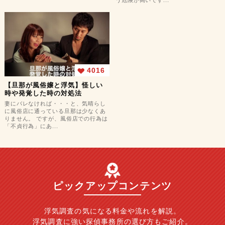
う危険が高いです...
4016
【旦那が風俗嬢と浮気】怪しい
時や発覚した時の対処法
妻にバレなければ・・・と、気晴らし
に風俗店に通っている旦那は少なくあ
りません。 ですが、風俗店での行為は
「不貞行為」にあ...
ピックアップコンテンツ
浮気調査の気になる料金や流れを解説。
浮気調査に強い探偵事務所の選び方もご紹介。