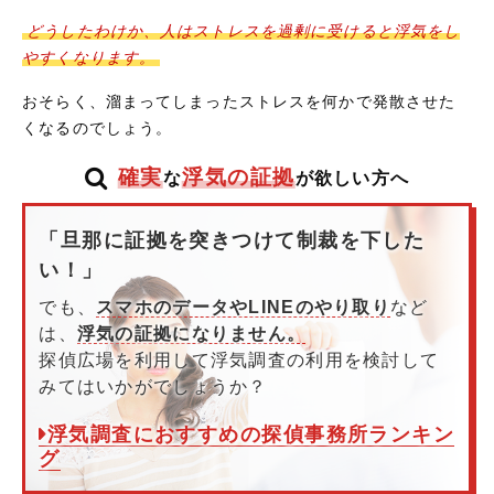
どうしたわけか、人はストレスを過剰に受けると浮気をし
やすくなります。
おそらく、溜まってしまったストレスを何かで発散させた
くなるのでしょう。
確実
浮気の証拠
な
が欲しい方へ
「旦那に証拠を突きつけて制裁を下した
い！」
でも、
スマホのデータやLINEのやり取り
など
は、
浮気の証拠になりません。
探偵広場を利用して浮気調査の利用を検討して
みてはいかがでしょうか？
浮気調査におすすめの探偵事務所ランキン
グ