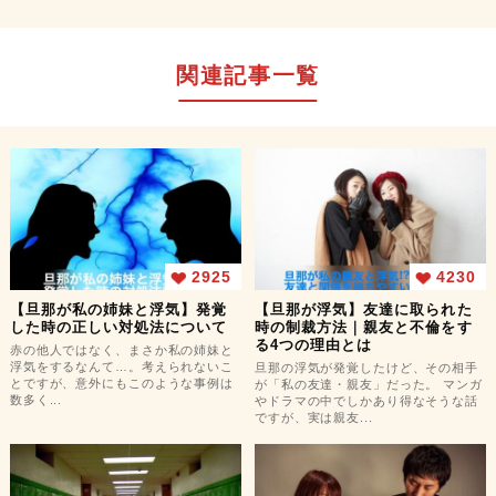
関連記事一覧
2925
4230
【旦那が私の姉妹と浮気】発覚
【旦那が浮気】友達に取られた
した時の正しい対処法について
時の制裁方法｜親友と不倫をす
る4つの理由とは
赤の他人ではなく、まさか私の姉妹と
浮気をするなんて…。考えられないこ
旦那の浮気が発覚したけど、その相手
とですが、意外にもこのような事例は
が「私の友達・親友」だった。 マンガ
数多く...
やドラマの中でしかあり得なそうな話
ですが、実は親友...