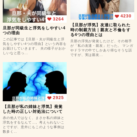
4230
3264
【旦那が浮気】友達に取られた
旦那が同級生と浮気をしやすい4
時の制裁方法｜親友と不倫をす
つの理由
る4つの理由とは
この記事では【旦那・夫が同級生と浮
旦那の浮気が発覚したけど、その相手
気をしやすい4つの理由】という内容を
が「私の友達・親友」だった。 マンガ
お届けしていきます。 夫の様子がおか
やドラマの中でしかあり得なそうな話
しいなと思っ...
ですが、実は親友...
2925
【旦那が私の姉妹と浮気】発覚
した時の正しい対処法について
赤の他人ではなく、まさか私の姉妹と
浮気をするなんて…。考えられないこ
とですが、意外にもこのような事例は
数多く...