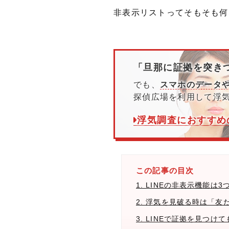
非表示リストってそもそも何
「旦那に証拠を突き
でも、
スマホのデータや
探偵広場を利用して浮
浮気調査におすすめ
この記事の目次
1. LINEの非表示機能
2. 浮気を見破る時は「
3. LINEで証拠を見つ