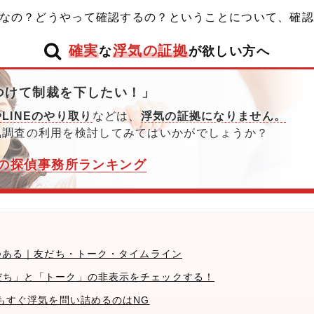
なの？どうやって確認するの？ということについて、確認
確実
浮気の証拠
な
が欲しい方へ
つけて制裁を下したい！」
LINEのやり取り
などは、
浮気の証拠になりません。
気調査の利用を検討してみてはいかがでしょうか？
の探偵事務所ランキング
は3つある｜友だち・トーク・タイムライン
友だち」と「トーク」の非表示をチェックする！
けてもすぐ浮気を問い詰めるのはNG