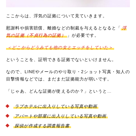
ここからは、浮気の証拠について見ていきます。
【３】手抜きの料理にもひと手間を
慰謝料や損害賠償、離婚などの制裁を与えるとなると「
浮
気の証拠（不貞行為の証拠）
」が必要です。
＜どこからどうみても他の女とエッチをしていた＞
ということを、証明できる証拠でないといけません。
【４】部屋のニオイに注意
なので、LINEやメールのやり取り・2ショット写真・知人の
目撃情報などでは、まだまだ証拠能力が弱いです。
「じゃあ、どんな証拠が使えるのか？」というと…
ラブホテルに出入りしている写真や動画
【５】スッピン力を上げる
アパートや部屋に出入りしている写真や動画
探偵が作成する調査報告書