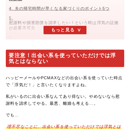
4. 夫の帰宅時間が早くなる家づくりのポイント5つ
5.
慰謝料や損害賠償を請求したい！という時は浮気の証拠
が必要不可欠
もっと見る
6.
旦那が出会い系にハマる原因はあなたにもあるかも？
7. 【補足】出会い系サイトについて｜基本的にはどのサ
要注意！出会い系を使っていただけでは浮
イトも使い方は同じ
気とはならない
8. 他にもまだまだある！旦那がハマリやすい出会い系サ
イト
ハッピーメールやPCMAXなどの出会い系を使っていた時点
で「浮気だ！」と言いたくなりますよね。
私がいるのに出会い系なんてあり得ない。やめないなら慰
謝料を請求してやる。最悪、離婚も考える…。
でも…
理不尽なことに、出会い系を使っていただけでは浮気とは