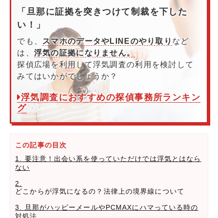
「旦那に証拠を突きつけて制裁を下した
い！」
でも、
スマホのデータやLINEのやり取り
など
は、
浮気の証拠になりません。
探偵広場を利用して浮気調査の利用を検討して
みてはいかがでしょうか？
浮気調査におすすめの探偵事務所ランキン
グ
この記事の目次
1. 要注意！出会い系を使っていただけでは浮気とはなら
ない
2.
どこからが浮気になるの？法律上の境界線について
3. 旦那がハッピーメールやPCMAXにハマっている時の
対処法