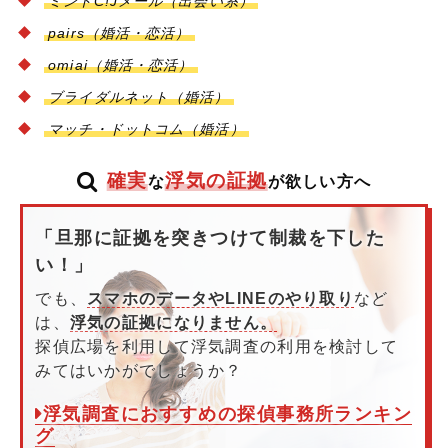
ミントC!Jメール（出会い系）
pairs
（婚活・恋活）
omiai
（婚活・恋活）
ブライダルネット（婚活）
マッチ・ドットコム（婚活）
確実
浮気の証拠
な
が欲しい方へ
「旦那に証拠を突きつけて制裁を下した
い！」
でも、
スマホのデータやLINEのやり取り
など
は、
浮気の証拠になりません。
探偵広場を利用して浮気調査の利用を検討して
みてはいかがでしょうか？
浮気調査におすすめの探偵事務所ランキン
グ