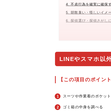
4. 不貞行為を確実に確
5. 胡散臭い・怪しいイ
6. 探偵選び・探偵さが
LINEやスマホ
【この項目のポイン
スーツや作業着のポケッ
ゴミ箱の中身を調べる