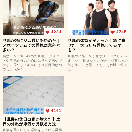
4234
4745
旦那が急にジム通いを始めた｜
旦那の体型が変わった！急に痩
スポーツジムでの浮気は意外と
せた・太ったら浮気してるか
多い？
も？
突然ジムに通い始めた旦那。 ダイエッ
旦那の体型、欠かさずチェックしてい
トや健康維持のためには持って来いで
ますか？ 最近なんだか体型が変わった
すが、果たして本当にそれが目的なの
気がする…と思っても、それ以上深く
でしょうか？ ...
は...
4161
【旦那の休日出勤が増えた】土
日の外出が浮気か見破る方法
仕事を理由にして浮気をしている男性