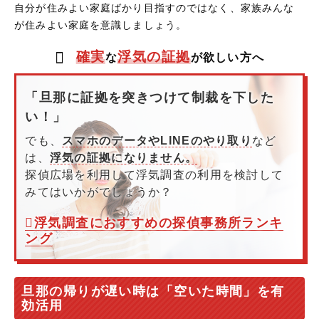
自分が住みよい家庭ばかり目指すのではなく、家族みんな
が住みよい家庭を意識しましょう。
確実
浮気の証拠
な
が欲しい方へ
「旦那に証拠を突きつけて制裁を下した
い！」
でも、
スマホのデータやLINEのやり取り
など
は、
浮気の証拠になりません。
探偵広場を利用して浮気調査の利用を検討して
みてはいかがでしょうか？
浮気調査におすすめの探偵事務所ランキ
ング
旦那の帰りが遅い時は「空いた時間」を有
効活用