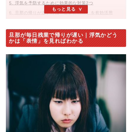
5. 浮気を予防するために効果的な対策2つ
もっと見る
6. 旦那の帰りが遅い時は「空いた時間」を有効活用
7. 旦那の帰りが遅い原因は「帰宅恐怖症」かもしれな
い？
旦那が毎日残業で帰りが遅い｜浮気かどう
8. 帰宅恐怖症を防ぐためには「旦那を労ること」がポイ
かは「表情」を見ればわかる
ント