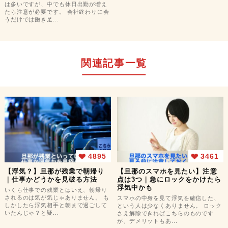
は多いですが、中でも休日出勤が増え
たら注意が必要です。 会社終わりに会
うだけでは飽き足...
関連記事一覧
4895
3461
【浮気？】旦那が残業で朝帰り
【旦那のスマホを見たい】注意
｜仕事かどうかを見破る方法
点は3つ｜急にロックをかけたら
浮気中かも
いくら仕事での残業とはいえ、朝帰り
されるのは気が気じゃありません。 も
スマホの中身を見て浮気を確信した、
しかしたら浮気相手と朝まで過ごして
という人は少なくありません。 ロック
いたんじゃ？と疑...
さえ解除できればこちらのものです
が、デメリットもあ...