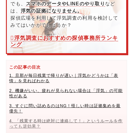
でも、
スマホのデータやLINEのやり取り
など
は、
浮気の証拠になりません。
探偵広場を利用して浮気調査の利用を検討して
みてはいかがでしょうか？
浮気調査におすすめの探偵事務所ランキ
ング
この記事の目次
1. 旦那が毎日残業で帰りが遅い｜浮気かどうかは「表
情」を見ればわかる
2. 機嫌がいい、疲れが見られない場合は「浮気」の可能
性がある
3. すぐに問い詰めるのはNG！怪しい時は証拠集めを最
優先！
4. 「残業する時は絶対に連絡して！」というルールを作
っても逆効果？