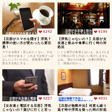
6242
6190
【旦那がスマホを隠す】浮気？
【浮気じゃないの？】旦那が女
携帯の使い方が変わったら要注
友達と飲みや食事に行く時の対
意！
処法
スマホを隠す＝見られたくない、やま
いくら相手が友達とはいえ、女と2人き
しい何かがある！ これまでは投げっぱ
りで飲みに行くのはいい気がしません
なしにしていたのに、突然置き場所・
よね。 昔からの友達、仕事の同僚な
置き方を気にする...
ど、関係が分かっ...
5227
4031
【女友達と電話する旦那】浮気
【旦那が無断外泊】何度も繰り
じゃないの？遊びに行くと言っ
返す時や浮気を疑った時の対処